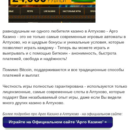
равнодушным ни одного любителя казино в Алтухово - Арго
Казино - это не только самые современные игровые автоматы в
Алтухово, но и щедрые бонусы и уникальные условия, которые
позволяют играть каждому - Теперь вы можете играть и
выигрывать и с помощью Биткоин - анонимность, быстрота
платежей, свобода и надёжность!
Помимо Bitcoin, поддерживаются и все традиционные способы
платежей и выплат.
Честность игры полностью гарантирована - используются только
лицензионные, самые современные слоты в Алтухово, которые
подарят Вам незабываемый опыт игры, даже если Вы видели
много других казино в Алтухово.
Более подробно про Арго Казино в Алтухово - на официальном сайте:
Играйте на Официальном сайте 'Арго Казино' »