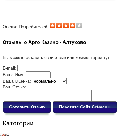
Оценка Потребителей:
Отзывы о Арго Казино - Алтухово:
Вы можете оставить свой отзыв или комментарий тут:
E-mail:
Ваше Имя:
Ваша Оценка:
Ваш Отзыв:
Оставить Отзыв
Посетите Сайт Сейчас »
Категории