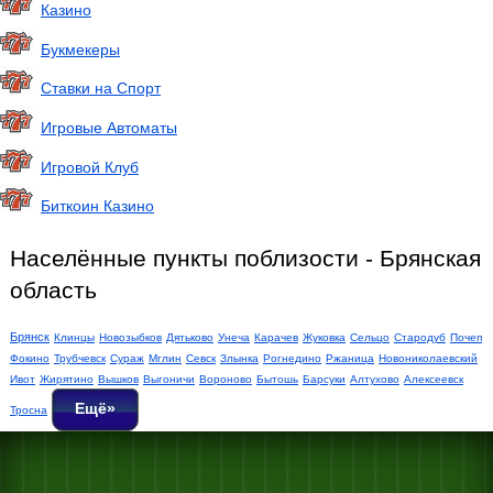
Казино
Букмекеры
Ставки на Спорт
Игровые Автоматы
Игровой Клуб
Биткоин Казино
Населённые пункты поблизости - Брянская
область
Брянск
Клинцы
Новозыбков
Дятьково
Унеча
Карачев
Жуковка
Сельцо
Стародуб
Почеп
Фокино
Трубчевск
Сураж
Мглин
Севск
Злынка
Рогнедино
Ржаница
Новониколаевский
Ивот
Жирятино
Вышков
Выгоничи
Вороново
Бытошь
Барсуки
Алтухово
Алексеевск
Ещё»
Тросна