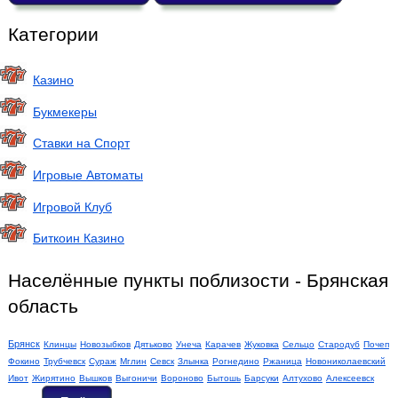
Категории
Казино
Букмекеры
Ставки на Спорт
Игровые Автоматы
Игровой Клуб
Биткоин Казино
Населённые пункты поблизости - Брянская
область
Брянск
Клинцы
Новозыбков
Дятьково
Унеча
Карачев
Жуковка
Сельцо
Стародуб
Почеп
Фокино
Трубчевск
Сураж
Мглин
Севск
Злынка
Рогнедино
Ржаница
Новониколаевский
Ивот
Жирятино
Вышков
Выгоничи
Вороново
Бытошь
Барсуки
Алтухово
Алексеевск